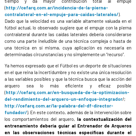
tiempo y da mayor contribución total al empuje
(
http://cefarq.com.ar/incidencia-de-la-pierna-
contralateral-en-el-empuje-para-caidas-laterales/
).
Dado que la velocidad es una variable altamente valuada en el
fútbol actual, lo observado sugiere que el empuje con la pierna
contralateral durante las caídas laterales debería considerarse
como una parte ineludible de una técnica compleja o hasta de
una técnica en sí misma, cuya aplicación es necesaria en
determinadas circunstancias y no simplemente un “recurso”.
Ya hemos expresado que el Fútbol es un deporte de situaciones
en el que reina la incertidumbre y no existe una única resolución
a las variables posibles y que la técnica busca que la acción del
arquero sea lo más eﬁciente y eﬁcaz posible
(
http://cefarq.com.ar/en-busqueda-de-la-optimizacion-
del-rendimiento-del-arquero-un-enfoque-integrador
/;
http://cefarq.com.ar/la-palabra-del-df-director-
fundador/
). En este contexto, además de la intervención sobre
los comportamientos del arquero,
la contextualización del
entrenamiento debería guiar al Entrenador de Arqueros
en las observaciones técnicas específicas durante el