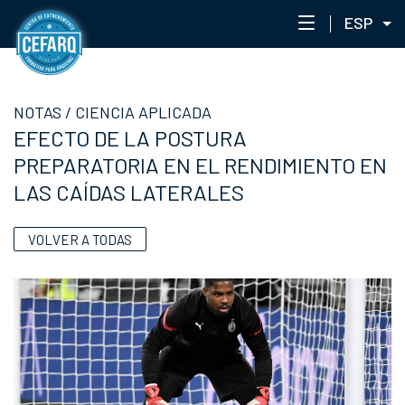
ESP
NOTAS
NOTAS
/
CIENCIA APLICADA
CENTRO
EFECTO DE LA POSTURA
STAFF
PREPARATORIA EN EL RENDIMIENTO EN
ENTRENAMIENTO
LAS CAÍDAS LATERALES
EVENTOS
PORTAL ACADÉMICO
VOLVER A TODAS
RED DE ACADEMIAS
CEFARQLAB