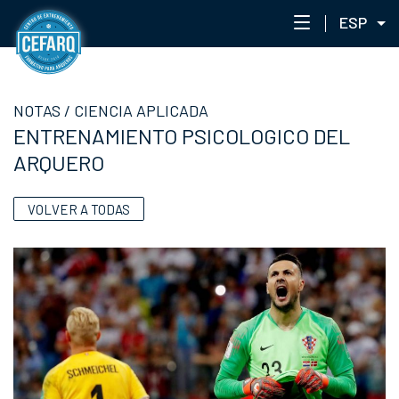
ESP
NOTAS
NOTAS
/
CIENCIA APLICADA
CENTRO
ENTRENAMIENTO PSICOLOGICO DEL
STAFF
ARQUERO
ENTRENAMIENTO
EVENTOS
VOLVER A TODAS
PORTAL ACADÉMICO
RED DE ACADEMIAS
CEFARQLAB