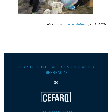
Publicado por
Hernán Antueno
, el 31.03.2020
LOS PEQUEÑOS DETALLES HACEN GRANDES
DIFERENCIAS