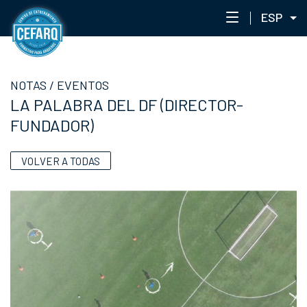
ESP
NOTAS
NOTAS
/
EVENTOS
CENTRO
LA PALABRA DEL DF (DIRECTOR-
STAFF
FUNDADOR)
ENTRENAMIENTO
EVENTOS
VOLVER A TODAS
PORTAL ACADÉMICO
RED DE ACADEMIAS
CEFARQLAB