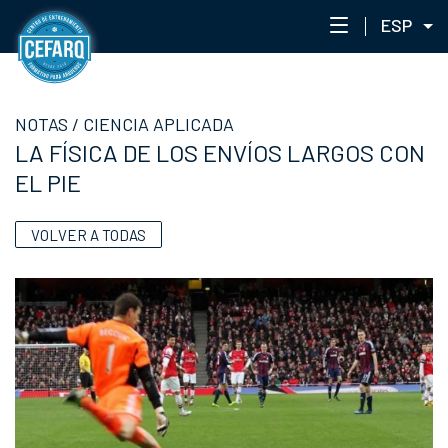
ESP
NOTAS
NOTAS
/
CIENCIA APLICADA
CENTRO
LA FÍSICA DE LOS ENVÍOS LARGOS CON
STAFF
EL PIE
ENTRENAMIENTO
EVENTOS
VOLVER A TODAS
PORTAL ACADÉMICO
RED DE ACADEMIAS
CEFARQLAB