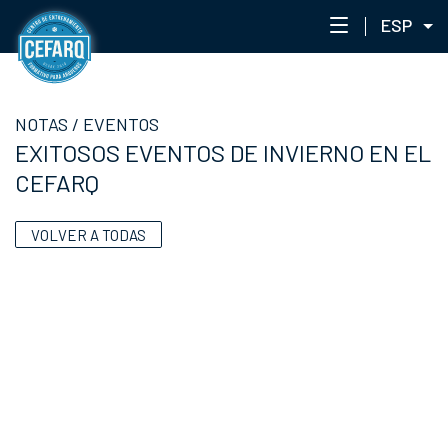
ESP
NOTAS
NOTAS
/
EVENTOS
CENTRO
EXITOSOS EVENTOS DE INVIERNO EN EL
STAFF
CEFARQ
ENTRENAMIENTO
EVENTOS
VOLVER A TODAS
PORTAL ACADÉMICO
RED DE ACADEMIAS
CEFARQLAB