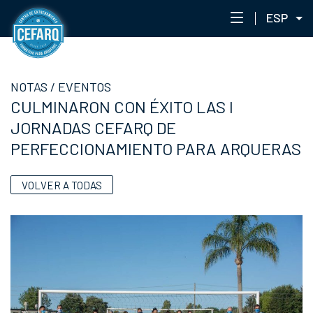
ESP
NOTAS
NOTAS
/
EVENTOS
CENTRO
CULMINARON CON ÉXITO LAS I
STAFF
JORNADAS CEFARQ DE
ENTRENAMIENTO
PERFECCIONAMIENTO PARA ARQUERAS
EVENTOS
PORTAL ACADÉMICO
VOLVER A TODAS
RED DE ACADEMIAS
CEFARQLAB