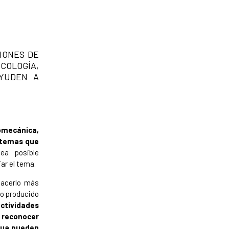
IONES DE
OLOGÍA,
AYUDEN A
omecánica,
s temas que
a posible
ar el tema.
hacerlo más
to producido
actividades
e reconocer
inua pueden