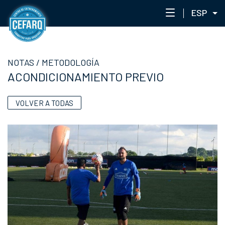
ESP
NOTAS
NOTAS
/
METODOLOGÍA
CENTRO
ACONDICIONAMIENTO PREVIO
STAFF
ENTRENAMIENTO
VOLVER A TODAS
EVENTOS
PORTAL ACADÉMICO
RED DE ACADEMIAS
CEFARQLAB