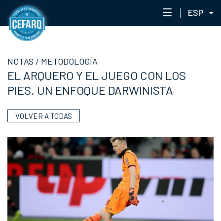
ESP
NOTAS
NOTAS
/
METODOLOGÍA
CENTRO
EL ARQUERO Y EL JUEGO CON LOS
STAFF
PIES. UN ENFOQUE DARWINISTA
ENTRENAMIENTO
EVENTOS
VOLVER A TODAS
PORTAL ACADÉMICO
RED DE ACADEMIAS
CEFARQLAB